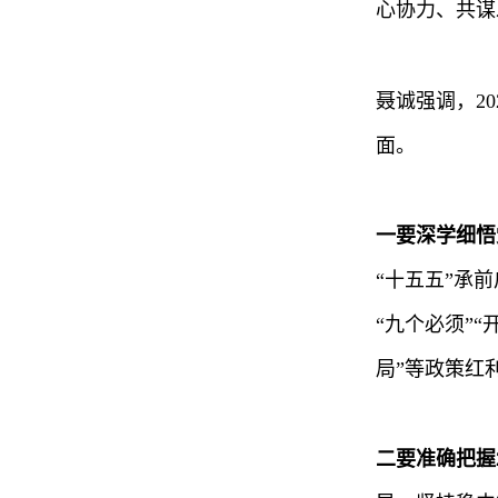
心协力、共谋
聂诚强调，2
面。
一要
深学细悟
“十五五”承
“九个必须”
局”等政策红
二要
准确把握