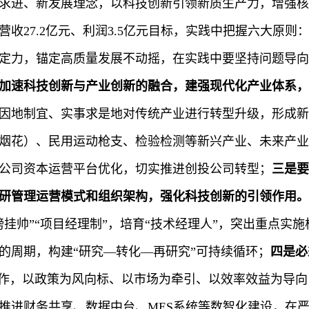
求进、新发展理念，以科技创新引领新质生产力，增强核
营收27.2亿元、利润3.5亿元目标，实践中把握六大原则
定力，锚定高质量发展不动摇，在实践中要
坚持问题导向
加速科技创新与产业创新的融合，建强现代化产业体系，
因地制宜、实事求是地对传统产业进行转型升级，形成新
烟花）、民用运动枪支、检验检测等新兴产业、未来产业
公司资本运营平台优化，切实推进创投公司转型；
三是要
研管理运营模式和组织架构，强化科技创新的引领作用
。
榜挂帅”“项目经理制”，培育“技术经理人”，突出重点
的周期，构建“研究—转化—再研究”可持续循环；
四是
必
工作，以政策为风向标、以市场为牵引、以效率效益为导
推进财务共享、数据中台、MES系统等数智化建设，在