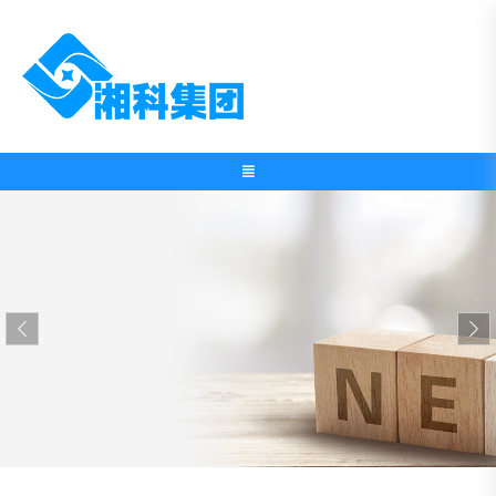

新闻中心

