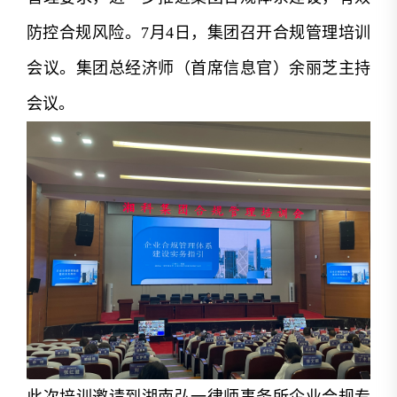
防控合规风险。
7月4日，集团召开合规管理培训
会议。集团总经济师（首席信息官）余丽芝主持
会议。
此次培训邀请到湖南弘一律师事务所企业合规专