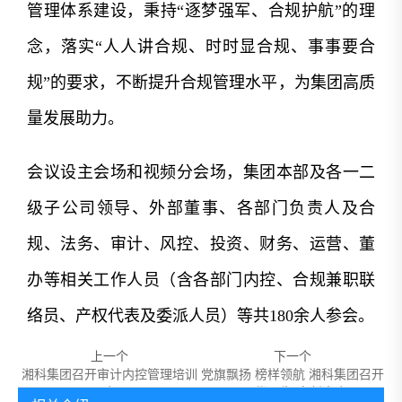
管理体系建设，秉持
“逐梦强军、合规护航”的理
念，落实“人人讲合规、时时显合规、事事要合
规”的要求，不断提升合规管理水平，为集团高质
量发展助力。
会议设主会场和视频分会场，集团本部及各一二
级子公司领导、外部董事、各部门负责人及合
规、法务、审计、风控、投资、财务、运营、董
办等相关工作人员（含各部门内控、合规兼职联
络员、产权代表及委派人员）等共180余人参会。
上一个
下一个
湘科集团召开审计内控管理培训
党旗飘扬 榜样领航 湘科集团召开
会
“两优一先”表彰大会