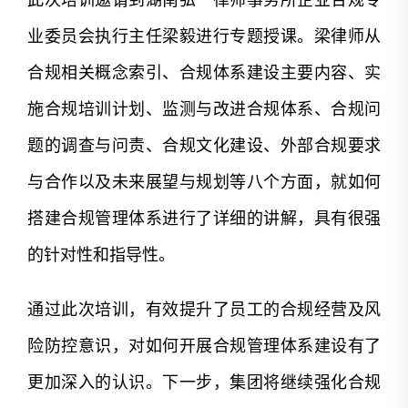
业委员会执行主任梁毅进行专题授课。梁律师从
合规相关概念索引、合规体系建设主要内容、实
施合规培训计划、监测与改进合规体系、合规问
题的调查与问责、合规文化建设、外部合规要求
与合作以及未来展望与规划等八个方面，就如何
搭建合规管理体系进行了详细的讲解，具有很强
的针对性和指导性。
通过此次培训，有效提升了员工的合规经营及风
险防控意识，对如何开展合规管理体系建设有了
更加深入的认识。下一步，集团将继续强化合规