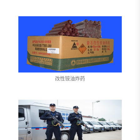
改性铵油炸药